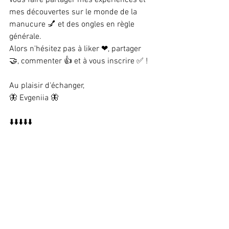
vous faire partager mes expériences et 
mes découvertes sur le monde de la 
manucure 💅 et des ongles en règle 
générale.
Alors n'hésitez pas à liker ❤, partager 
🤝, commenter 👍 et à vous inscrire ✅ !
Au plaisir d'échanger,
🦋 Evgeniia 🦋
⬇️⬇️⬇️⬇️⬇️