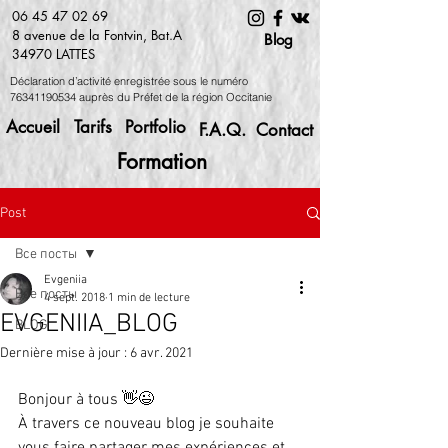
06 45 47 02 69
8 avenue de la Fontvin, Bat.A
Blog
34970 LATTES
Déclaration d’activité enregistrée sous le numéro
76341190534
auprès du Préfet de la région Occitanie
Accueil
Tarifs
Portfolio
F.A.Q.
Contact
Formation
Post
Все посты
Evgeniia
Все посты
4 sept. 2018
1 min de lecture
EVGENIIA_BLOG
BLOG
Dernière mise à jour :
6 avr. 2021
Bonjour à tous 👋😉
À travers ce nouveau blog je souhaite 