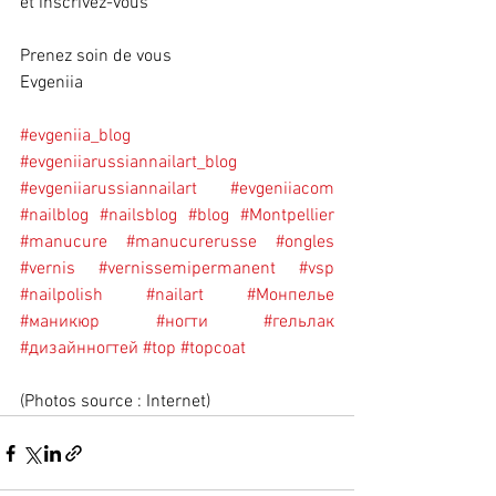
et inscrivez-vous 
Prenez soin de vous 
Evgeniia 
#evgeniia_blog
#evgeniiarussiannailart_blog
#evgeniiarussiannailart
#evgeniiacom
#nailblog
#nailsblog
#blog
#Montpellier
#manucure
#manucurerusse
#ongles
#vernis
#vernissemipermanent
#vsp
#nailpolish
#nailart
#Монпелье
#маникюр
#ногти
#гельлак
#дизайнногтей
#top
#topcoat
(Photos source : Internet)