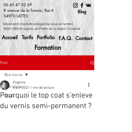
06 45 47 02 69
8 avenue de la Fontvin, Bat.A
Blog
34970 LATTES
Déclaration d’activité enregistrée sous le numéro
76341190534
auprès du Préfet de la région Occitanie
Accueil
Tarifs
Portfolio
F.A.Q.
Contact
Formation
Post
Все посты
Evgeniia
Все посты
6 avr. 2021
1 min de lecture
Pourquoi le top coat s'enleve
BLOG
du vernis semi-permanent ?